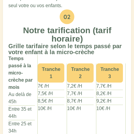
seul votre ou vos enfants.
Notre tarification (tarif
horaire)
Grille tarifaire selon le temps passé par
votre enfant à la micro-crèche
Temps
passé à la
Tranche
Tranche
Tranche
micro-
1
2
3
crèche par
7€ /H
7,2€ /H
7,7€ /H
mois
7,5€ /H
7,7€ /H
8,2€ /H
Au delà de
8,5€ /H
8,7€ /H
9,2€ /H
45h
10€ /H
10€ /H
10€ /H
Entre 35 et
44h
Entre 25 et
34h