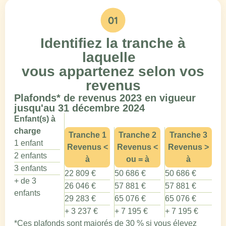
Identifiez la tranche à
laquelle
vous appartenez selon vos
revenus
Plafonds* de revenus 2023 en vigueur
jusqu'au 31 décembre 2024
Enfant(s) à
charge
Tranche 1
Tranche 2
Tranche 3
1 enfant
Revenus <
Revenus <
Revenus >
2 enfants
à
ou = à
à
3 enfants
22 809 €
50 686 €
50 686 €
+ de 3
26 046 €
57 881 €
57 881 €
enfants
29 283 €
65 076 €
65 076 €
+ 3 237 €
+ 7 195 €
+ 7 195 €
*Ces plafonds sont majorés de 30 % si vous élevez