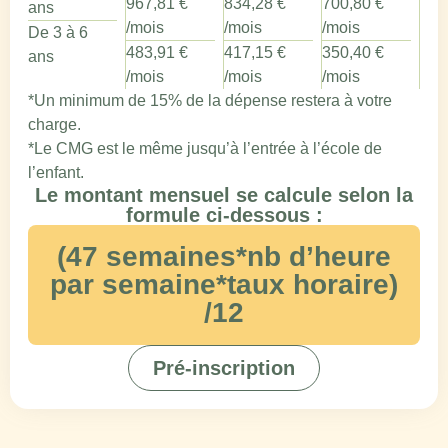
967,81 €
834,28 €
700,80 €
ans
/mois
/mois
/mois
De 3 à 6
483,91 €
417,15 €
350,40 €
ans
/mois
/mois
/mois
*Un minimum de 15% de la dépense restera à votre
charge.
*Le CMG est le même jusqu’à l’entrée à l’école de
l’enfant.
Le montant mensuel se calcule selon la
formule ci-dessous :
(47 semaines*nb d’heure
par semaine*taux horaire)
/12
Pré-inscription