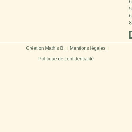
6
5
6
8
Création Mathis B.
Mentions légales
Politique de confidentialité