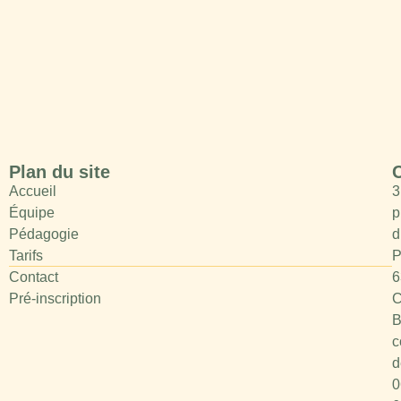
Plan du site
Accueil
3
Équipe
p
Pédagogie
d
Tarifs
P
Contact
6
Pré-inscription
C
B
c
d
0